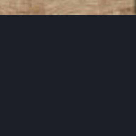
Es gibt einfache Böden – und es
gibt Böden mit Charakter. Sie
besitzen sichtbare Strukturen,
Unebenheiten,
Farbabweichungen oder
vermeintliche Makel. Diese sind
auf ihre eigene Art schön
anzusehen, weil sie scheinbar
nicht perfekt sind. Doch genau
das ist es, was sie von
herkömmlichem Parkett, Laminat