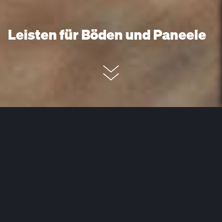
Leisten für Böden und Paneele
Um ein Projekt meisterhaft zu vollenden, sollte jedes
Detail exzellent sitzen. Leisten von MEISTER sind der
finale Schritt zur Perfektion – und der individuelle
Rahmen für Ihren ganz persönlichen Einrichtungsstil.
Unser Leistensortiment eröffnet Ihnen alle
Möglichkeiten von klassisch
weiß
über kreativ
kontrastreich bis angenehm harmonisch. Natürlich
beschränken wir uns nicht auf den Boden: Mit unseren
Paneelleisten werden auch Decken und Wände