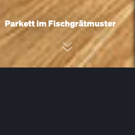
Parkett im Fischgrätmuster
Parkett Fischgrät ist einer der traditionsreichsten und
beliebtesten Bodenbeläge, die es gibt. Das gilt eigentlich
allgemein für Parkettboden und das aus gutem Grund:
Kein Boden bringt so leicht Natürlichkeit und
Atmosphäre in den Raum und ist dabei so vielfältig wie
ein echtes Holz-Parkett.
Parkettboden
gibt es in vielen
unterschiedlichen Holzarten (hauptsächlich Eichenholz),
Farben (von weiß gelaugt bis antikbraun), Formaten (z. B.
Mehr lesen