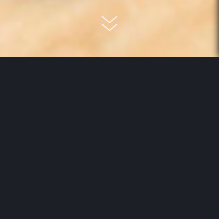
Parkett abschleifen und renovieren lässt auch
einen älteren Parkettboden wieder in neuem
Glanz erstrahlen. Bei kleineren Schäden im
Parkett, kann dieses aber oft auch ohne größeren
Aufwand behoben werden. Mit Hilfe von
Holzfüllern oder Retuschierstiften sind kleine
Macken im Holzboden schnell ausgebessert. Ob
es sich um eine lokale Reparatur von Dellen und
Kratzern oder den Austausch einzelner Dielen
handelt hängt jedoch immer vom Schadensbild ab.
Parkett
ist ein sehr edler Bodenbelag, der viel
Natürlichkeit und Atmosphäre mit sich bringt. Im