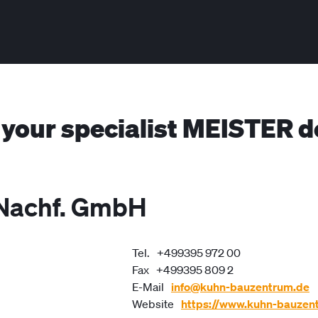
 your specialist MEISTER d
Nachf. GmbH
Tel.
+499395 972 00
Fax
+499395 809 2
E-Mail
info@kuhn-bauzentrum.de
Website
https://www.kuhn-bauzen