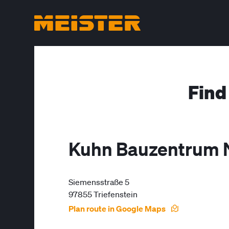
Find
Kuhn Bauzentrum 
Siemensstraße 5
97855 Triefenstein
Plan route in Google Maps