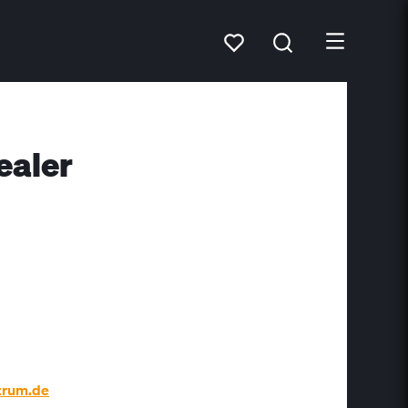
ealer
trum.de