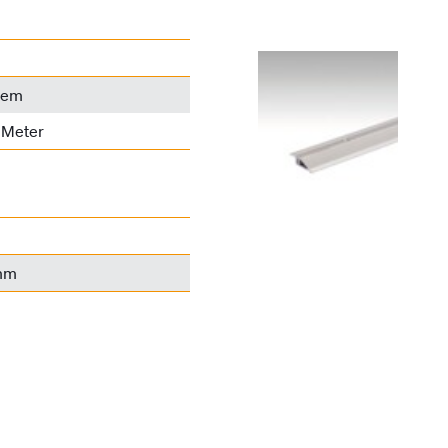
tem
 Meter
mm