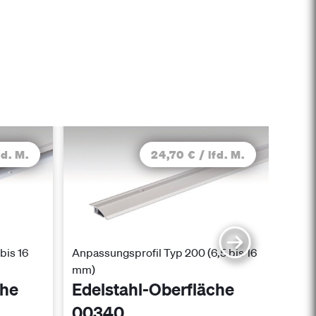
fd. M.
24,70 € / lfd. M.
bis 16
Anpassungsprofil Typ 200 (6,5 bis 16
Überg
mm)
mm)
che
Edelstahl-Oberfläche
Ede
00340
00