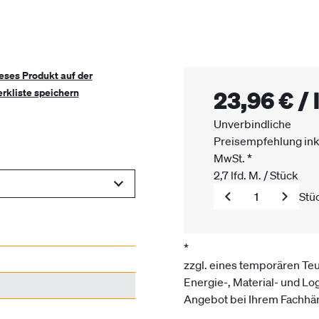
eses Produkt auf der
23,96 €
/
rkliste speichern
Unverbindliche
Preisempfehlung ink
MwSt.
*
2,7
lfd. M.
/
Stück
Stü
*
zzgl. eines temporären Te
Energie-, Material- und Log
Angebot bei Ihrem Fachhän