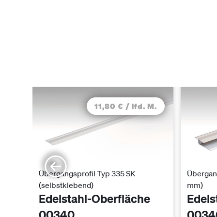
11,80 € / lfd. M.
Übergangsprofil Typ 335 SK
Übergang
(selbstklebend)
mm)
Edelstahl-Oberfläche
Edels
00340
0034