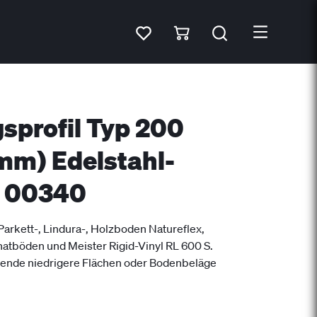
profil Typ 200
 mm) Edelstahl-
e 00340
rkett-, Lindura-, Holzboden Natureflex,
natböden und Meister Rigid-Vinyl RL 600 S.
ende niedrigere Flächen oder Bodenbeläge