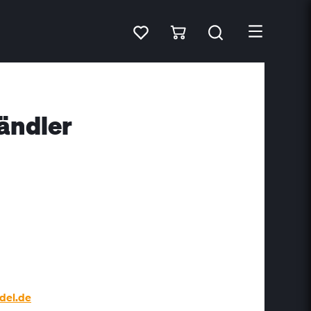
ändler
del.de