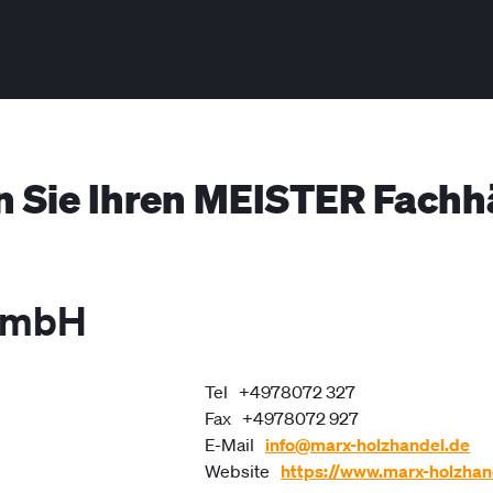
n Sie Ihren MEISTER Fachh
 GmbH
Tel
+4978072 327
Fax
+4978072 927
E-Mail
info@marx-holzhandel.de
Website
https://www.marx-holzhan