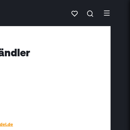
ändler
del.de