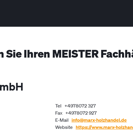
n Sie Ihren MEISTER Fachh
 GmbH
Tel
+4978072 327
Fax
+4978072 927
E-Mail
info@marx-holzhandel.de
Website
https://www.marx-holzhan