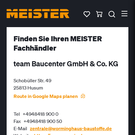
Finden Sie Ihren MEISTER
Fachhändler
team Baucenter GmbH & Co. KG
Schobüller Str. 49
25813 Husum
Route in Google Maps planen
Tel
+4948418 900 0
Fax
+4948418 900 50
E-Mail
zentrale@worminghaus-baustoffe.de