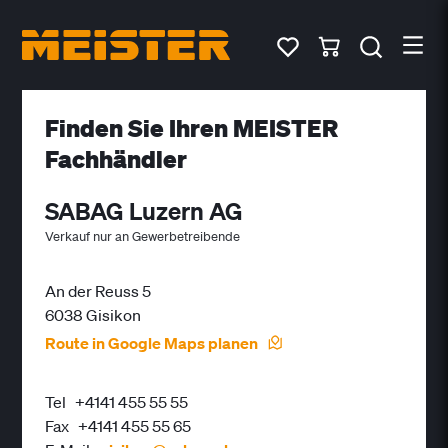
Finden Sie Ihren MEISTER
Fachhändler
SABAG Luzern AG
Verkauf nur an Gewerbetreibende
An der Reuss 5
6038 Gisikon
Route in Google Maps planen
Tel
+4141 455 55 55
Fax
+4141 455 55 65