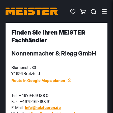
Finden Sie Ihren MEISTER
Fachhändler
Nonnenmacher & Riegg GmbH
Blumenstr. 33
74626 Bretzfeld
Route in Google Maps planen
Tel
+4979469 188 0
Fax
+4979469 188 91
E-Mail
info@holztueren.de