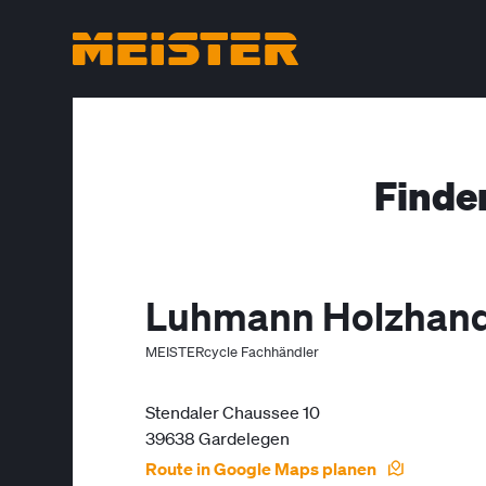
Finde
Luhmann Holzhand
MEISTERcycle Fachhändler
Stendaler Chaussee 10
39638 Gardelegen
Route in Google Maps planen