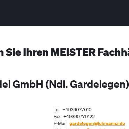
n Sie Ihren MEISTER Fachh
el GmbH (Ndl. Gardelegen
Tel
+4939077010
Fax
+49390770122
E-Mail
gardelegen@luhmann.info