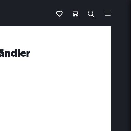
ändler
)