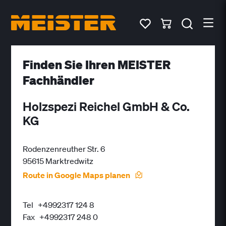
Finden Sie Ihren MEISTER
Fachhändler
Holzspezi Reichel GmbH & Co.
KG
Rodenzenreuther Str. 6
95615 Marktredwitz
Route in Google Maps planen
Tel
+4992317 124 8
Fax
+4992317 248 0