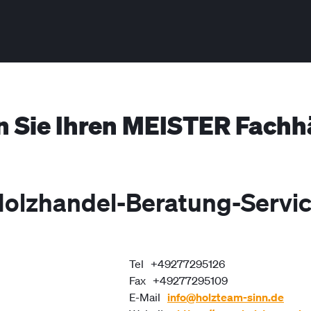
n Sie Ihren MEISTER Fachh
olzhandel-Beratung-Servi
Tel
+49277295126
Fax
+49277295109
E-Mail
info@holzteam-sinn.de