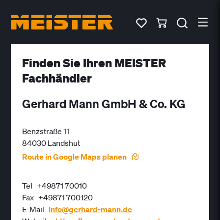
Finden Sie Ihren MEISTER
Fachhändler
Gerhard Mann GmbH & Co. KG
Benzstraße 11
84030 Landshut
Route in Google Maps planen
Tel
+49871 70010
Fax
+49871 700120
E-Mail
info@gerhard-mann.de