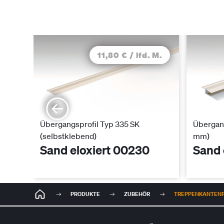
11,80 € / lfd. M.
Übergangsprofil Typ 335 SK
Übergang
(selbstklebend)
mm)
Sand eloxiert 00230
Sand 
PRODUKTE
ZUBEHÖR
TREPPENKANTENPRO