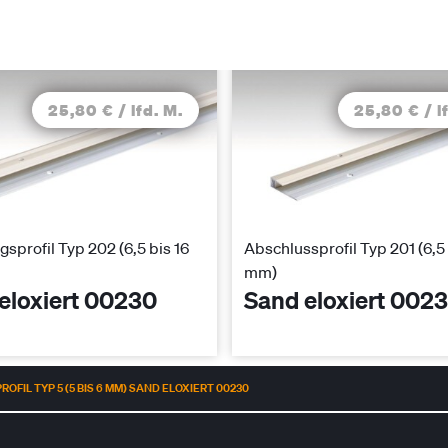
25,80 € / lfd. M.
25,80 € / l
sprofil Typ 202 (6,5 bis 16
Abschlussprofil Typ 201 (6,5 
mm)
eloxiert 00230
Sand eloxiert 002
FIL TYP 5 (5 BIS 6 MM) SAND ELOXIERT 00230