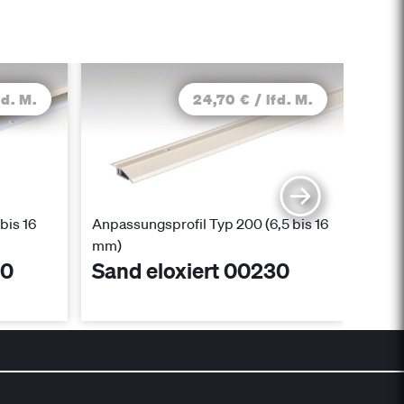
fd. M.
24,70 € / lfd. M.
bis 16
Anpassungsprofil Typ 200 (6,5 bis 16
Überg
mm)
mm)
30
Sand eloxiert 00230
San