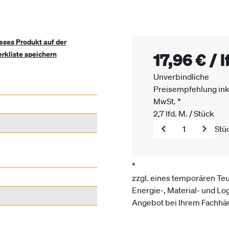
eses Produkt auf der
17,96 €
/
l
rkliste speichern
Unverbindliche
Preisempfehlung ink
MwSt.
*
2,7
lfd. M.
/
Stück
Stü
*
zzgl. eines temporären Te
Energie-, Material- und Log
Angebot bei Ihrem Fachhän