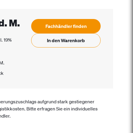
fd. M.
Fachhändler finden
l. 19%
In den Warenkorb
 M.
ck
uerungszuschlags aufgrund stark gestiegener
istikkosten. Bitte erfragen Sie ein individuelles
dler.