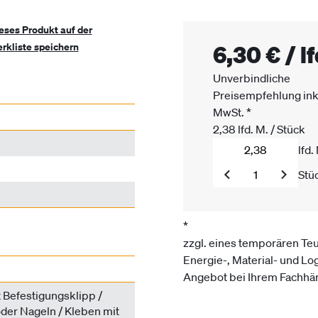
eses Produkt auf der
6,30 €
/
l
rkliste speichern
Unverbindliche
Preisempfehlung ink
MwSt.
*
2,38
lfd. M.
/
Stück
lfd.
Stü
*
zzgl. eines temporären Te
Energie-, Material- und Log
Angebot bei Ihrem Fachhän
 Befestigungsklipp /
der Nageln / Kleben mit