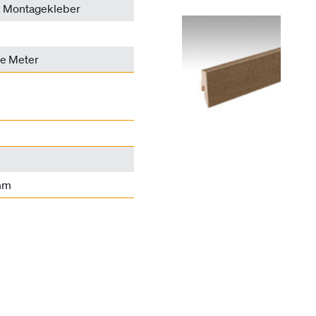
en Montagekleber
de Meter
mm