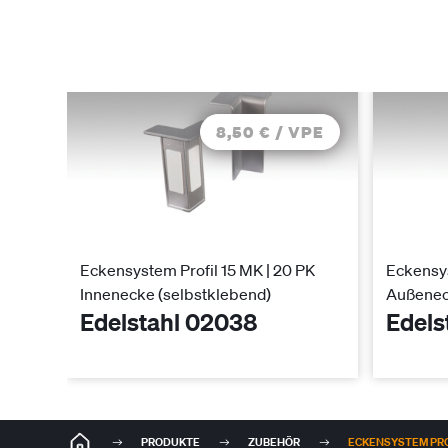
8,50 € / VPE
Eckensystem Profil 15 MK | 20 PK
Eckensys
Innenecke (selbstklebend)
Außenec
Edelstahl 02038
Edels
PRODUKTE
ZUBEHÖR
ECKENSYSTEM PROF