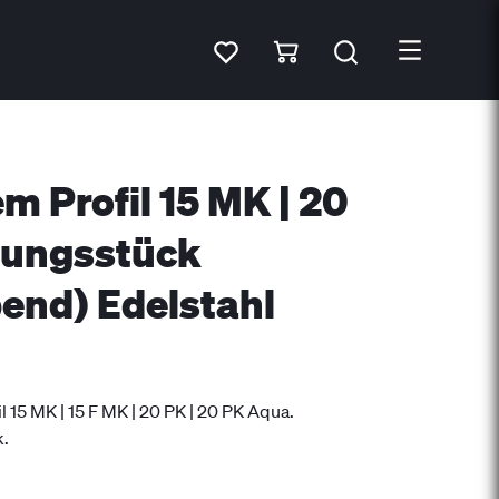
m Profil 15 MK | 20
dungsstück
bend) Edelstahl
l 15 MK | 15 F MK | 20 PK | 20 PK Aqua.
k.