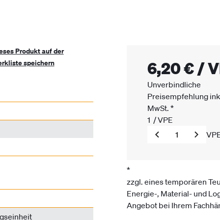
eses Produkt auf der
6,20 €
/
V
rkliste speichern
Unverbindliche
Preisempfehlung ink
MwSt.
*
1
/
VPE
VP
*
zzgl. eines temporären Te
Energie-, Material- und Log
Angebot bei Ihrem Fachhän
gseinheit