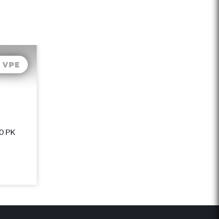
/ VPE
20 PK