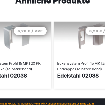
Ähnliche Produkte
6,20 € / VPE
6,20 € 
tem Profil 15 MK | 20 PK
Eckensystem Profil 15 MK | 
ke (selbstklebend)
Endkappe (selbstklebend)
tahl 02038
Edelstahl 02038
IL 15 MK | 20 PK VERBINDUNGSSTÜCK (SELBSTKLEBEND) EDELSTAHL 02038