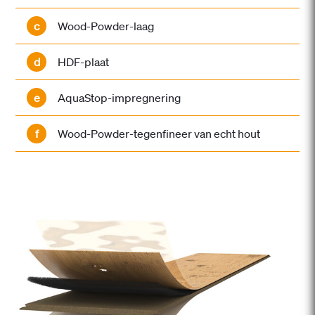
c
Wood-Powder-laag
d
HDF-plaat
e
AquaStop-impregnering
f
Wood-Powder-tegenfineer van echt hout