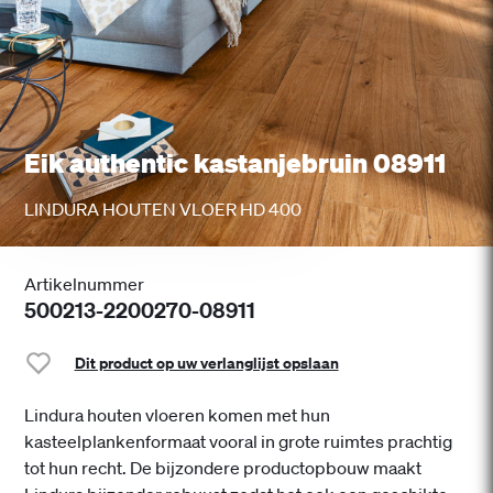
Eik authentic kastanjebruin 08911
LINDURA HOUTEN VLOER HD 400
Artikelnummer
500213-2200270-08911
Dit product op uw verlanglijst opslaan
Lindura houten vloeren komen met hun
kasteelplankenformaat vooral in grote ruimtes prachtig
tot hun recht. De bijzondere productopbouw maakt