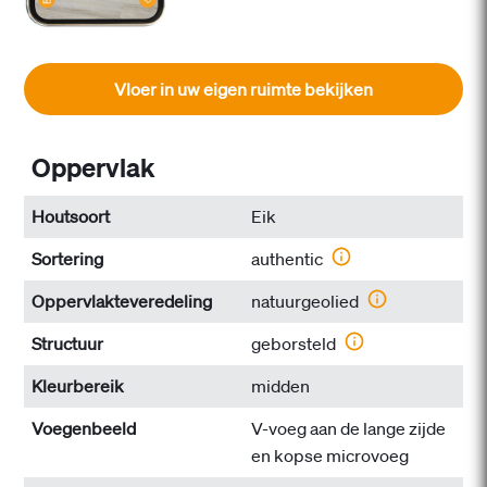
Vloer in uw eigen ruimte bekijken
Oppervlak
Houtsoort
Eik
Sortering
authentic
Oppervlakteveredeling
natuurgeolied
Structuur
geborsteld
Kleurbereik
midden
Voegenbeeld
V-voeg aan de lange zijde
en kopse microvoeg