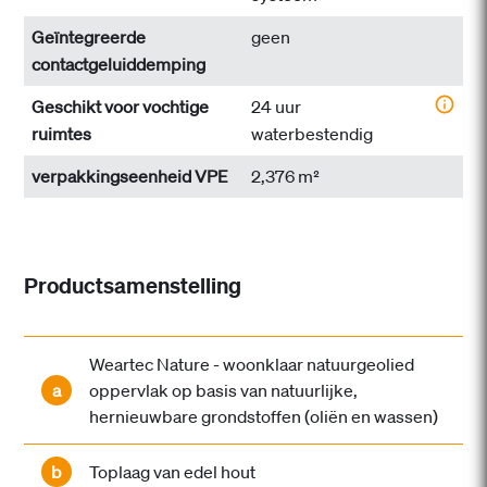
Geïntegreerde
geen
contactgeluiddemping
Geschikt voor vochtige
24 uur
ruimtes
waterbestendig
verpakkingseenheid VPE
2,376 m²
Productsamenstelling
Weartec Nature - woonklaar natuurgeolied
a
oppervlak op basis van natuurlijke,
hernieuwbare grondstoffen (oliën en wassen)
b
Toplaag van edel hout