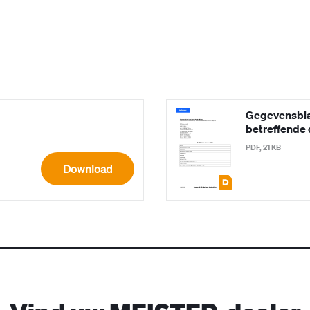
Gegevensbla
betreffende 
PDF, 21 KB
Download