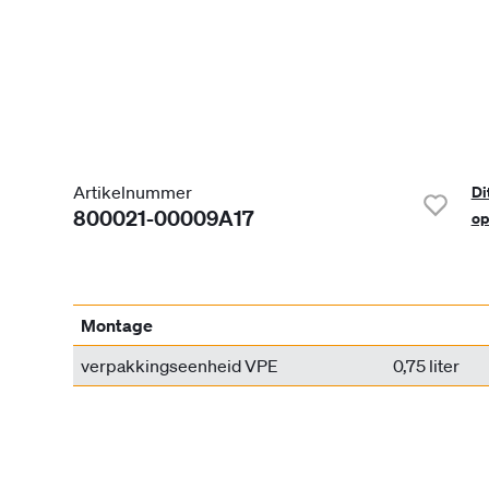
Artikelnummer
Di
800021-00009A17
op
Montage
verpakkingseenheid VPE
0,75 liter