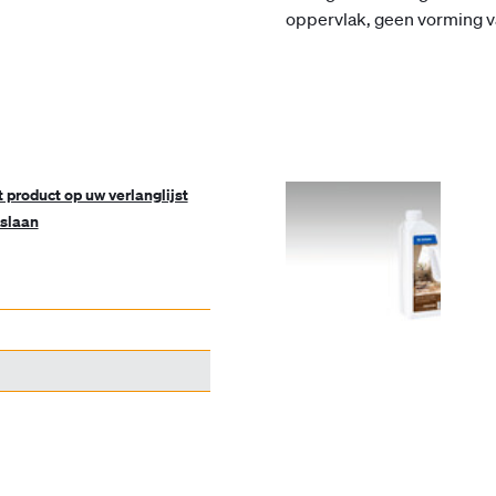
oppervlak, geen vorming va
t product op uw verlanglijst
slaan