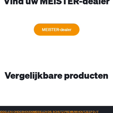
Vind uw MEISTER-dealer
MEISTER-dealer
Vergelijkbare producten
IDDELEN | ONDERHOUDSMIDDELEN DR. SCHUTZ PREMIUM HOUTZEEP D / F