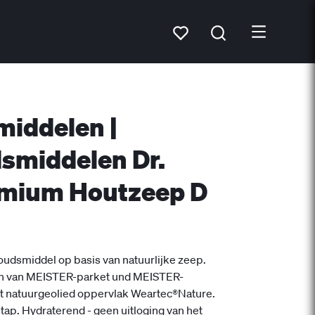
middelen |
smiddelen Dr.
emium Houtzeep D
oudsmiddel op basis van natuurlijke zeep.
sen van MEISTER-parket und MEISTER-
t natuurgeolied oppervlak Weartec®Nature.
stap. Hydraterend - geen uitloging van het