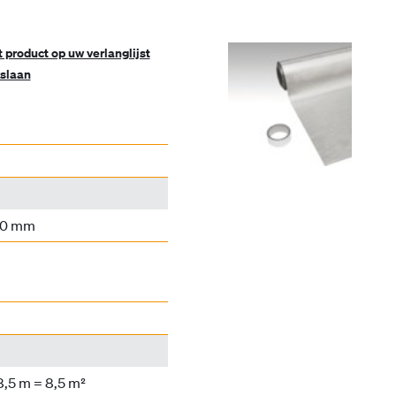
t product op uw verlanglijst
slaan
00 mm
 8,5 m = 8,5 m²