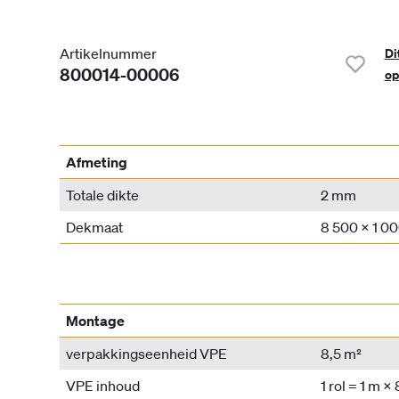
Artikelnummer
Di
800014-00006
op
Afmeting
Totale dikte
2 mm
Dekmaat
8 500 x 1 0
Montage
verpakkingseenheid VPE
8,5 m²
VPE inhoud
1 rol = 1 m ×