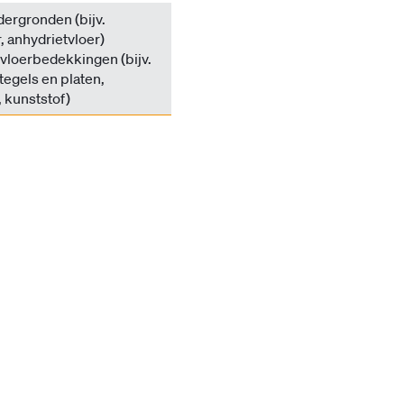
ergronden (bijv.
 anhydrietvloer)
vloerbedekkingen (bijv.
egels en platen,
 kunststof)