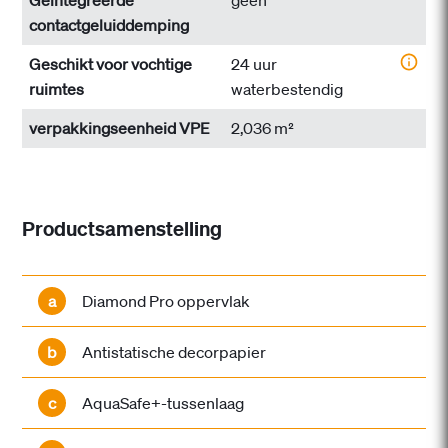
Geïntegreerde
geen
contactgeluiddemping
Geschikt voor vochtige
24 uur
ruimtes
waterbestendig
verpakkingseenheid VPE
2,036 m²
Productsamenstelling
a
Diamond Pro oppervlak
b
Antistatische decorpapier
c
AquaSafe+-tussenlaag