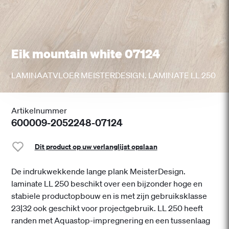
Eik mountain white 07124
LAMINAATVLOER MEISTERDESIGN. LAMINATE LL 250
Artikelnummer
600009-2052248-07124
Dit product op uw verlanglijst opslaan
De indrukwekkende lange plank MeisterDesign.
laminate LL 250 beschikt over een bijzonder hoge en
stabiele productopbouw en is met zijn gebruiksklasse
23|32 ook geschikt voor projectgebruik. LL 250 heeft
randen met Aquastop-impregnering en een tussenlaag