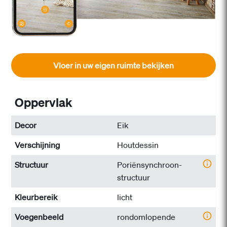
Vloer in uw eigen ruimte bekijken
Oppervlak
Decor
Eik
Verschijning
Houtdessin
Structuur
Poriënsynchroon-
structuur
Kleurbereik
licht
Voegenbeeld
rondomlopende