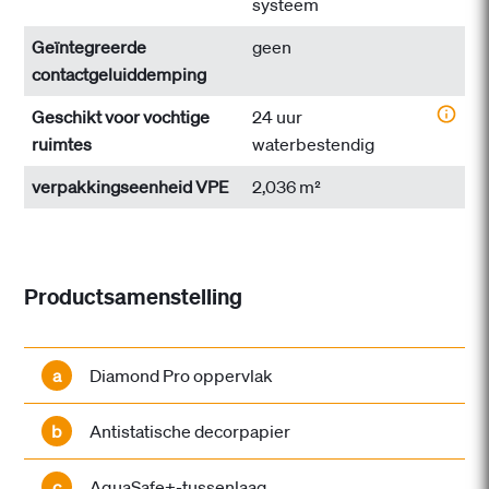
systeem
Geïntegreerde
geen
contactgeluiddemping
Geschikt voor vochtige
24 uur
ruimtes
waterbestendig
verpakkingseenheid VPE
2,036 m²
Productsamenstelling
a
Diamond Pro oppervlak
b
Antistatische decorpapier
c
AquaSafe+-tussenlaag