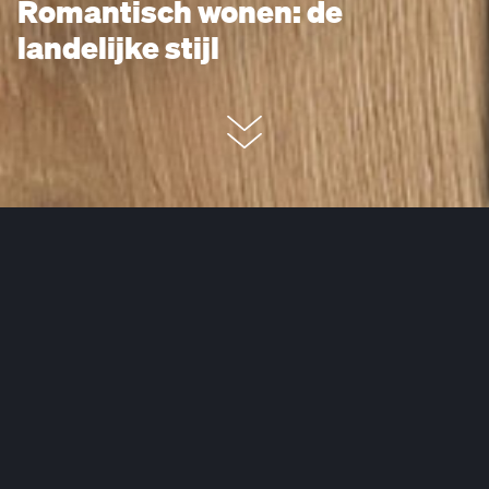
Romantisch wonen: de
landelijke stijl
Wie wil onthaasten, kan dat het
beste op het platteland. Daar
nodigen de groene bossen uit tot
een weldadige wandeling, de
ongekende stilte laat gedachten
tot rust komen en de bijzonder
frisse lucht blaast nieuw leven in