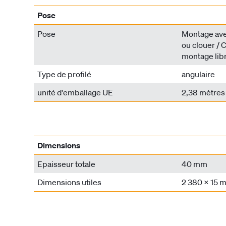
Pose
Pose
Montage avec
ou clouer / C
montage libr
Type de profilé
angulaire
unité d'emballage UE
2,38 mètres
Dimensions
Epaisseur totale
40 mm
Dimensions utiles
2 380 x 15 