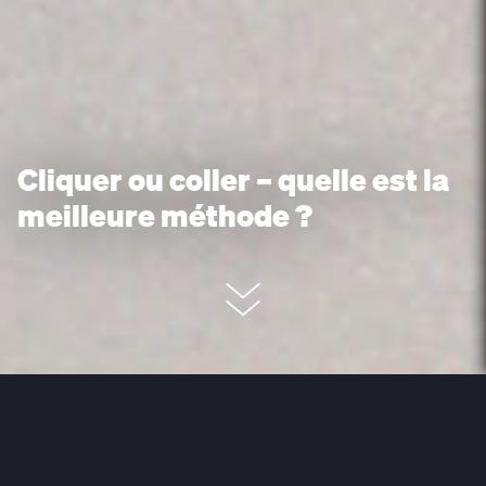
Cliquer ou coller – quelle est la
meilleure méthode ?
Le 31 décembre est le « Make Up
Your Mind Day », la journée de la