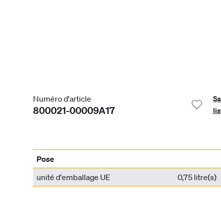
Numéro d'article
Sa
800021-00009A17
li
Pose
unité d'emballage UE
0,75 litre(s)