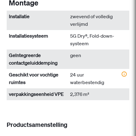
Montage
Installatie
zwevend of volledig
verlijmd
Installatiesysteem
5G Dry®, Fold-down-
systeem
Geïntegreerde
geen
contactgeluiddemping
Geschikt voor vochtige
24 uur
ruimtes
waterbestendig
verpakkingseenheid VPE
2,376 m²
Productsamenstelling