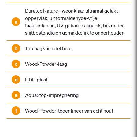
Duratec Nature - woonklaar ultramat gelakt
oppervlak, uit formaldehyde-vrĳe,
a
taaielastische, UV-geharde acryllak, bijzonder
slijtbestendig en gemakkelijk te onderhouden
b
Toplaag van edel hout
c
Wood-Powder-laag
d
HDF-plaat
e
AquaStop-impregnering
f
Wood-Powder-tegenfineer van echt hout