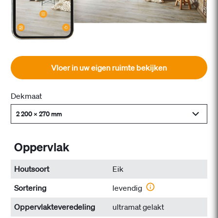
Vloer in uw eigen ruimte bekijken
Dekmaat
2 200 x 270 mm
Oppervlak
Houtsoort
Eik
Sortering
levendig
Oppervlakteveredeling
ultramat gelakt