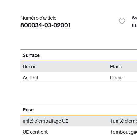
Numéro d'article
Sa
800034-03-02001
li
Surface
Décor
Blanc
Aspect
Décor
Pose
unité d'emballage UE
1 unité d'em
UE contient
1 embout ga