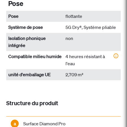
Pose
Pose
flottante
Système de pose
5G Dry®, Système pliable
Isolation phonique
non
intégrée
Compatible milieu humide
4 heures résistant à
l'eau
unité d'emballage UE
2,709 m²
Structure du produit
a
Surface Diamond Pro