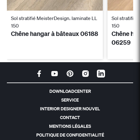
Sol stratifié MeisterDesign. laminate LL
Sol stratifié
150
150
Chêne hangar à bâteaux 06188
Chêne han
06259
DOWNLOADCENTER
SERVICE
INTERIOR DESIGNER NOUVEL
CONTACT
MENTIONS LÉGALES
POLITIQUE DE CONFIDENTIALITÉ