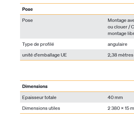
Pose
Pose
Montage avec
ou clouer / C
montage libr
Type de profilé
angulaire
unité d'emballage UE
2,38 mètres
Dimensions
Epaisseur totale
40 mm
Dimensions utiles
2 380 x 15 