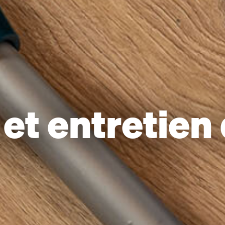
et entretien 