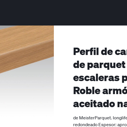
Perfil de c
de parquet 
escaleras p
Roble arm
aceitado n
de MeisterParquet. longli
redondeado Espesor: apro