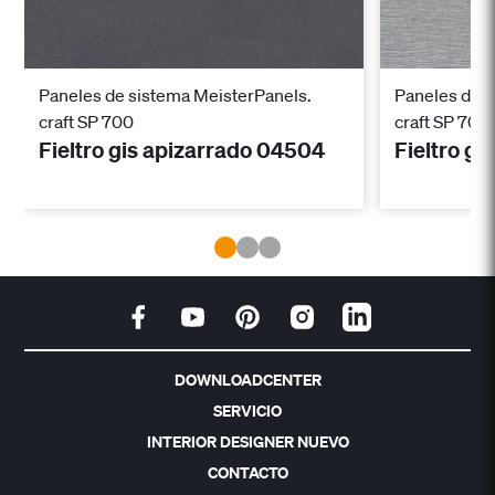
Paneles de sistema MeisterPanels.
Paneles de s
craft SP 700
craft SP 700
Fieltro gis apizarrado 04504
Fieltro gr
DOWNLOADCENTER
SERVICIO
INTERIOR DESIGNER NUEVO
CONTACTO