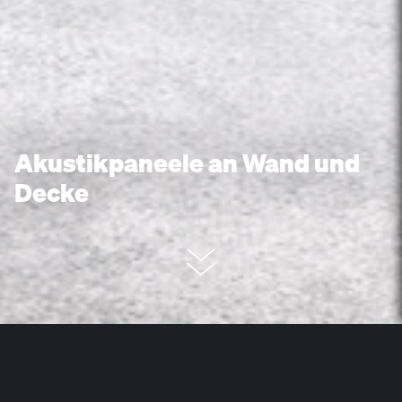
Akustikpaneele an Wand und
Decke
Raumakustik verbessern - aber wie?