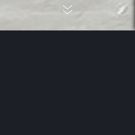
Mit Holzpaneelen Wände und
Decken gestalten
Holzpaneele
sind ein absoluter Blickfang in jedem
Zuhause und bringen gleichzeitig viel Atmosphäre und
Natürlichkeit in den Raum. Kein Wunder - Holz ist eben
ein echtes Naturprodukt und als solches schon seit
vielen Jahren gerade als Wandverkleidung und auch an
der Decke sehr beliebt. Moderne Holzpaneele haben
dabei aber nicht mehr viel mit der Rundum-Decken- und
Wandverkleidung früherer Jahre zu tun, sondern werden
heute vielmehr als
moderne Wandverkleidung
bzw.
noch viel eher als Gestaltungselement eingesetzt.