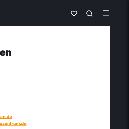
den
rum.de
auzentrum.de