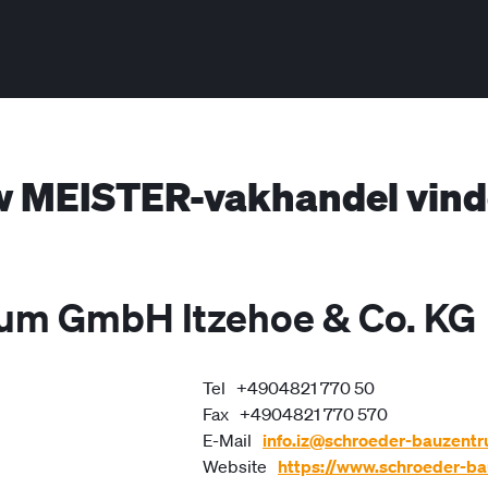
 MEISTER-vakhandel vin
um GmbH Itzehoe & Co. KG
Tel
+4904821 770 50
Fax
+4904821 770 570
E-Mail
info.iz@schroeder-bauzent
Website
https://www.schroeder-b