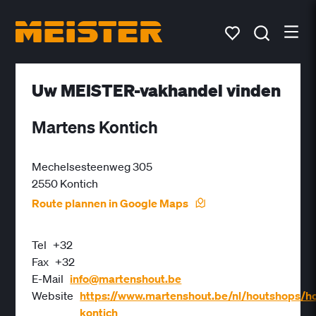
Uw MEISTER-vakhandel vinden
Martens Kontich
Mechelsesteenweg 305
2550 Kontich
Route plannen in Google Maps
Tel
+32
Fax
+32
E-Mail
info@martenshout.be
Website
https://www.martenshout.be/nl/houtshops/h
kontich