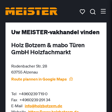
Uw MEISTER-vakhandel vinden
Holz Botzem & mabo Türen
GmbH Holzfachmarkt
Rodenbacher Str. 28
63755 Alzenau
Route plannen in Google Maps
Tel
+4960239 719 0
Fax
+4960239 291 34
E-Mail
info@holzbotzem.de
Website
https://www.holzbotzem.de