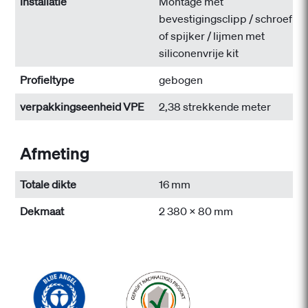
Installatie
Montage met
bevestigingsclipp / schroef
of spijker / lijmen met
siliconenvrije kit
Profieltype
gebogen
verpakkingseenheid VPE
2,38 strekkende meter
Afmeting
Totale dikte
16 mm
Dekmaat
2 380 x 80 mm