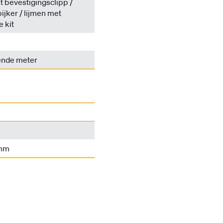
 bevestigingsclipp /
pijker / lijmen met
e kit
ende meter
 mm