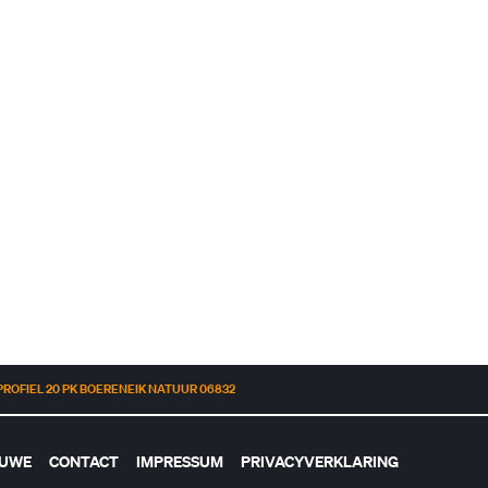
PROFIEL 20 PK BOERENEIK NATUUR 06832
EUWE
CONTACT
IMPRESSUM
PRIVACYVERKLARING