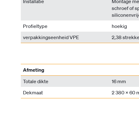
Installatie
Montage met
schroef of s
siliconenvrij
Profieltype
hoekig
verpakkingseenheid VPE
2,38 strekk
Afmeting
Totale dikte
16 mm
Dekmaat
2 380 x 60