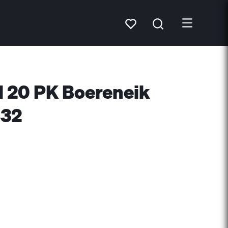
el 20 PK Boereneik
832