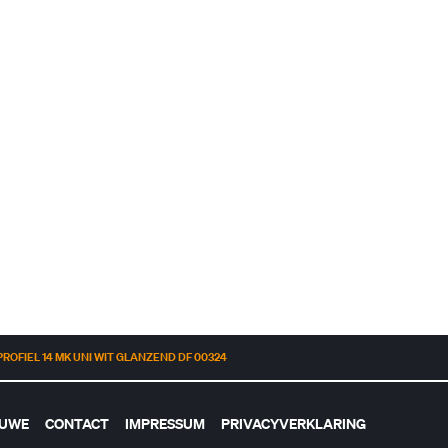
PROFIEL 14 MK UNI WIT GLANZEND DF 00324
EUWE
CONTACT
IMPRESSUM
PRIVACYVERKLARING