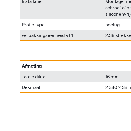
Installatie
Montage met
schroef of s
siliconenvrij
Profieltype
hoekig
verpakkingseenheid VPE
2,38 strekk
Afmeting
Totale dikte
16 mm
Dekmaat
2 380 x 38