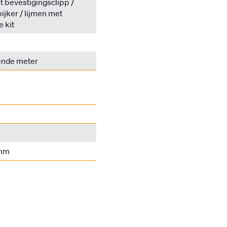
 bevestigingsclipp /
pijker / lijmen met
e kit
ende meter
 mm