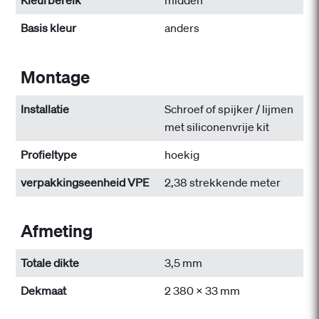
Kleurbereik
midden
Basis kleur
anders
Montage
Installatie
Schroef of spijker / lijmen
met siliconenvrije kit
Profieltype
hoekig
verpakkingseenheid VPE
2,38 strekkende meter
Afmeting
Totale dikte
3,5 mm
Dekmaat
2 380 x 33 mm