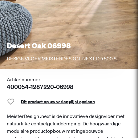
Desert Oak 06998
DESIGNVLOER MEISTERDESIGN. NEXT DD 500 S
Artikelnummer
400054-1287220-06998
Dit product op uw verlanglijst opslaan
MeisterDesign .next is de innovatieve designvloer met
natuurlijke contactgeluiddemping. De hoogwaardige
modulaire productopbouw met ingebouwde