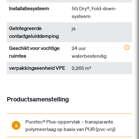
Installatiesysteem
5G Dry®, Fold-down-
systeem
Geïntegreerde
ja
contactgeluiddemping
Geschikt voor vochtige
24 uur
ruimtes
waterbestendig
verpakkingseenheid VPE
2,265 m²
Productsamenstelling
Puretec® Plus-oppervlak – transparante
a
polymeerlaag op basis van PUR (pvc-vrij)