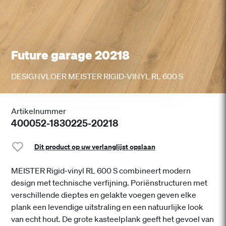
Future garage 20218
DESIGNVLOER MEISTER RIGID-VINYL RL 600 S
Artikelnummer
400052-1830225-20218
Dit product op uw verlanglijst opslaan
MEISTER Rigid-vinyl RL 600 S combineert modern
design met technische verfijning. Poriënstructuren met
verschillende dieptes en gelakte voegen geven elke
plank een levendige uitstraling en een natuurlijke look
van echt hout. De grote kasteelplank geeft het gevoel van