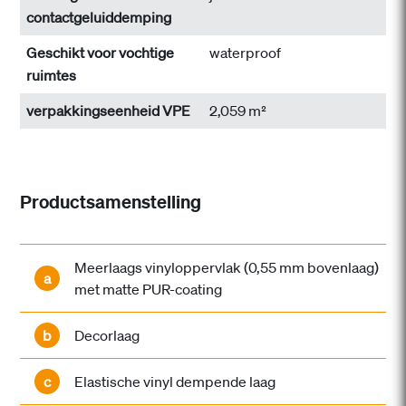
contactgeluiddemping
Geschikt voor vochtige
waterproof
ruimtes
verpakkingseenheid VPE
2,059 m²
Productsamenstelling
Meerlaags vinyloppervlak (0,55 mm bovenlaag)
a
met matte PUR-coating
b
Decorlaag
c
Elastische vinyl dempende laag