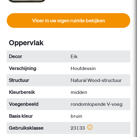
Vloer in uw eigen ruimte bekijken
Oppervlak
Decor
Eik
Verschijning
Houtdessin
Structuur
Natural Wood-structuur
Kleurbereik
midden
Voegenbeeld
rondomlopende V-voeg
Basis kleur
bruin
Gebruiksklasse
23 | 33