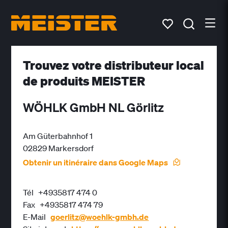
Trouvez votre distributeur local
de produits MEISTER
WÖHLK GmbH NL Görlitz
Am Güterbahnhof 1
02829 Markersdorf
Obtenir un itinéraire dans Google Maps
Tél
+4935817 474 0
Fax
+4935817 474 79
E-Mail
goerlitz@woehlk-gmbh.de