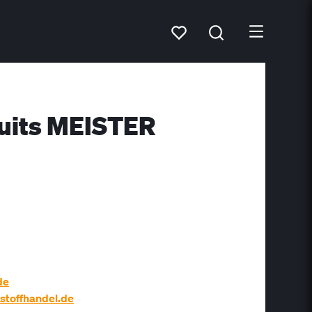
duits MEISTER
de
stoffhandel.de