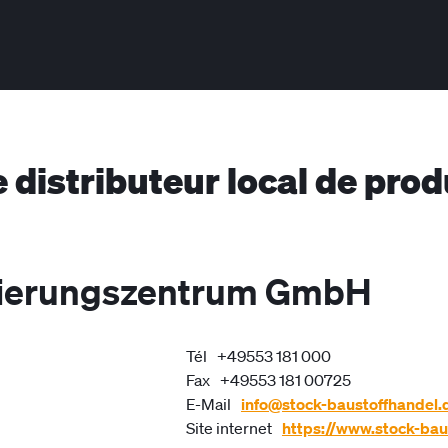
e distributeur local de pro
vierungszentrum GmbH
Tél
+49553 181 000
Fax
+49553 181 00725
E-Mail
info@stock-baustoffhandel.
Site internet
https://www.stock-bau