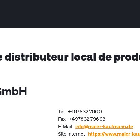
e distributeur local de pro
 GmbH
Tél
+497832 796 0
Fax
+497832 796 93
E-Mail
info@maier-kaufmann.de
Site internet
https://www.maier-ka