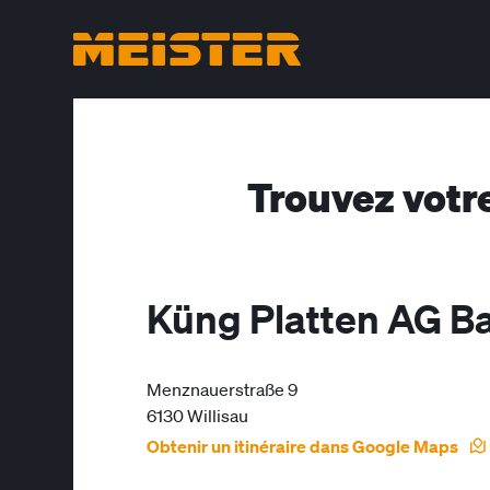
Trouvez votr
Küng Platten AG B
Menznauerstraße 9
6130 Willisau
Obtenir un itinéraire dans Google Maps