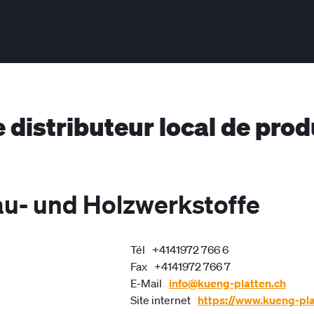
e distributeur local de pro
au- und Holzwerkstoffe
Tél
+4141972 766 6
Fax
+4141972 766 7
E-Mail
info@kueng-platten.ch
Site internet
https://www.kueng-pla