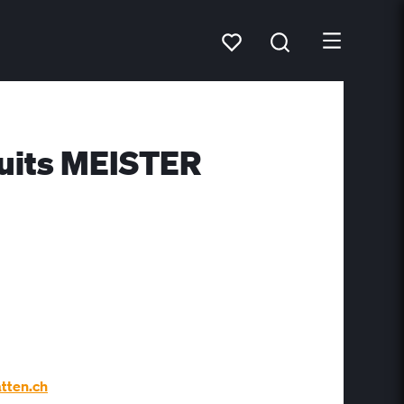
duits MEISTER
tten.ch