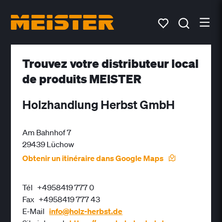
Trouvez votre distributeur local
de produits MEISTER
Holzhandlung Herbst GmbH
Am Bahnhof 7
29439 Lüchow
Obtenir un itinéraire dans Google Maps
Tél
+4958419 777 0
Fax
+4958419 777 43
E-Mail
info@holz-herbst.de